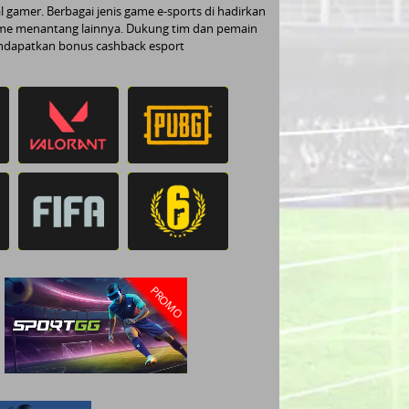
gamer. Berbagai jenis game e-sports di hadirkan
ame menantang lainnya. Dukung tim dan pemain
endapatkan bonus cashback esport
PROMO