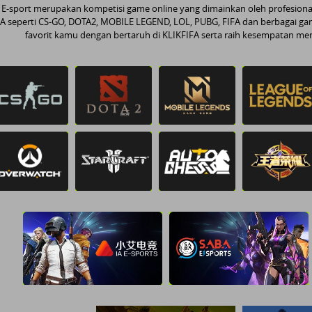
 E-sport merupakan kompetisi game online yang dimainkan oleh profesional 
FA seperti CS-GO, DOTA2, MOBILE LEGEND, LOL, PUBG, FIFA dan berbagai g
favorit kamu dengan bertaruh di KLIKFIFA serta raih kesempatan m