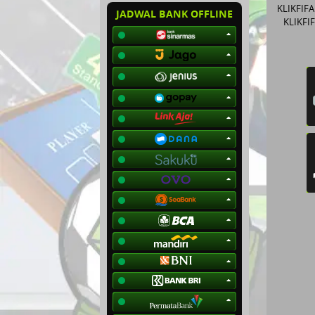
KLIKFIFA
JADWAL BANK OFFLINE
KLIKFI